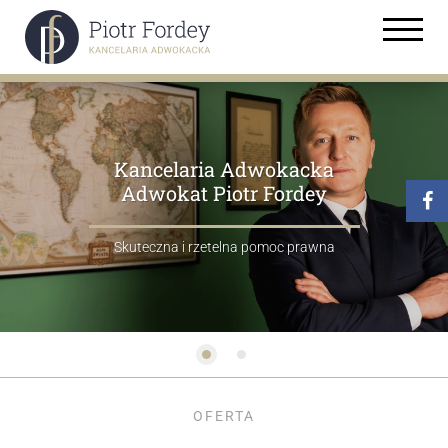
Kancelaria Adwokacka
Adwokat Piotr Fordey
Skuteczna i rzetelna pomoc prawna
OFERTA